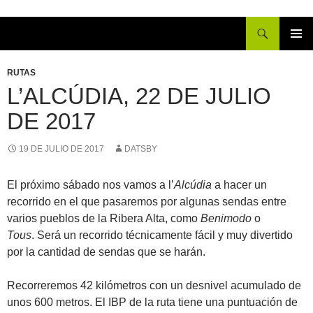
Buscar
IR
MENÚ
AL
PRINCI
RUTAS
CONTENIDO
L’ALCÚDIA, 22 DE JULIO
DE 2017
19 DE JULIO DE 2017
DATSBY
El próximo sábado nos vamos a l’
Alcúdia
a hacer un
recorrido en el que pasaremos por algunas sendas entre
varios pueblos de la Ribera Alta, como
Benimodo
o
Tous
. Será un recorrido técnicamente fácil y muy divertido
por la cantidad de sendas que se harán.
Recorreremos 42 kilómetros con un desnivel acumulado de
unos 600 metros. El IBP de la ruta tiene una puntuación de