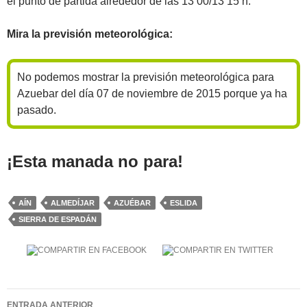
el punto de partida alrededor de las 13’00/13’15 h.
Mira la previsión meteorológica:
No podemos mostrar la previsión meteorológica para
Azuebar del día 07 de noviembre de 2015 porque ya ha
pasado.
¡Esta manada no para!
AÍN
ALMEDÍJAR
AZUÉBAR
ESLIDA
SIERRA DE ESPADÁN
Navegación
ENTRADA ANTERIOR