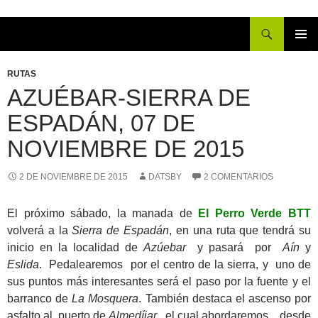
Buscar
IR
MENÚ
AL
PRINCI
RUTAS
CONTENIDO
AZUÉBAR-SIERRA DE
ESPADÁN, 07 DE
NOVIEMBRE DE 2015
2 DE NOVIEMBRE DE 2015
DATSBY
2 COMENTARIOS
El próximo sábado, la manada de
El Perro Verde BTT
volverá a la
Sierra de Espadán
, en una ruta que tendrá su
inicio en la localidad de
Azúebar
y pasará por
Aín
y
Eslida
. Pedalearemos por el centro de la sierra, y uno de
sus puntos más interesantes será el paso por la fuente y el
barranco de
La Mosquera
. También destaca el ascenso por
asfalto al puerto de
Almedíjar
, el cual abordaremos desde