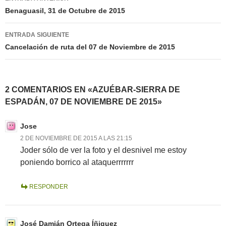
de
Benaguasil, 31 de Octubre de 2015
entradas
ENTRADA SIGUIENTE
Cancelación de ruta del 07 de Noviembre de 2015
2 COMENTARIOS EN «AZUÉBAR-SIERRA DE
ESPADÁN, 07 DE NOVIEMBRE DE 2015»
Jose
2 DE NOVIEMBRE DE 2015 A LAS 21:15
Joder sólo de ver la foto y el desnivel me estoy
poniendo borrico al ataquerrrrrrr
RESPONDER
José Damián Ortega Íñiguez