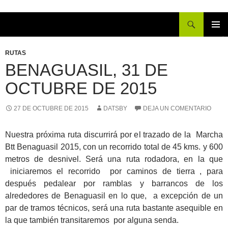
Buscar
IR
MENÚ
AL
PRINCI
RUTAS
CONTENIDO
BENAGUASIL, 31 DE
OCTUBRE DE 2015
27 DE OCTUBRE DE 2015
DATSBY
DEJA UN COMENTARIO
Nuestra próxima ruta discurrirá por el trazado de la Marcha
Btt Benaguasil 2015, con un recorrido total de 45 kms. y 600
metros de desnivel. Será una ruta rodadora, en la que
iniciaremos el recorrido por caminos de tierra , para
después pedalear por ramblas y barrancos de los
alrededores de Benaguasil en lo que, a excepción de un
par de tramos técnicos, será una ruta bastante asequible en
la que también transitaremos por alguna senda.