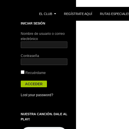
IR AL CONTENIDO
Buscar
EL CLUB
REGÍSTRATE AQUÍ
RUTAS ESPECIALE
INICIAR SESIÓN
Nombre de usuario o correo
electrónico
Contraseña
Recuérdame
Lost your password?
NUESTRA CANCIÓN. DALE AL
PLAY!