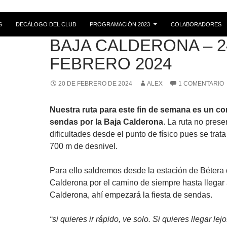
S
DECÁLOGO DEL CLUB
PROGRAMACIÓN 2023
COLABORADORES
RUTAS
BAJA CALDERONA – 2
FEBRERO 2024
20 DE FEBRERO DE 2024
ALEX
1 COMENTARIO
Nuestra ruta para este fin de semana es un c
sendas por la Baja Calderona
. La ruta no pres
dificultades desde el punto de físico pues se trat
700 m de desnivel.
Para ello saldremos desde la estación de Bétera 
Calderona por el camino de siempre hasta llegar 
Calderona, ahí empezará la fiesta de sendas.
“si quieres ir rápido, ve solo. Si quieres llegar lejo