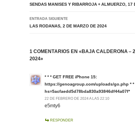
de
SENDAS MANISES Y RIBARROJA + ALMUERZO, 17 
entradas
ENTRADA SIGUIENTE
LAS RODANAS, 2 DE MARZO DE 2024
1 COMENTARIOS EN «BAJA CALDERONA – 
2024»
* * * GET FREE iPhone 15:
https://genoagroup.com/uploads/go.php * * 
hs=5acfaedd5d78bda830a93846df44a07f*
22 DE FEBRERO DE 2024 A LAS 22:10
e5mty6
RESPONDER