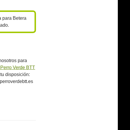
a para Betera
sado.
nosotros para
 Perro Verde BTT
tu disposición:
perroverdebtt.es