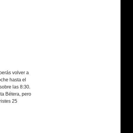
berás volver a
oche hasta el
obre las 8:30.
sta Bétera, pero
ristes 25