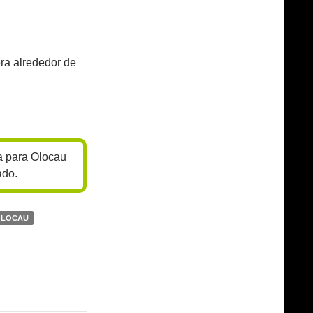
ra alrededor de
a para Olocau
ado.
OLOCAU