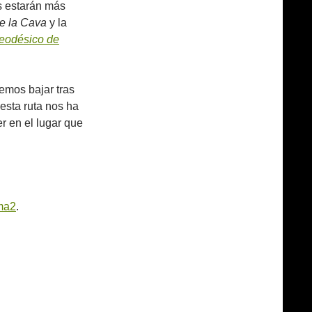
s estarán más
de la Cava
y la
geodésico de
emos bajar tras
 esta ruta nos ha
 en el lugar que
ma2
.