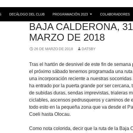
S
DECÁLOGO DEL CLUB
PROGRAMACIÓN 2023
COLABORADORES
RUTAS
BAJA CALDERONA, 31
MARZO DE 2018
26 DE MARZO DE 2018
DATSBY
Tras el hartón de desnivel de este fin de semana
el próximo sábado tenemos programada una ruta
una incorporación reciente a nuestras socorridas
ha entrado por la puerta grande por ser cercana,
de subidas duras, sendas imprevistas, trialeras
ciclables, ascensos pedrusqueros y caminos de e
todo esto en la pequeña zona que va desde el Pa
Coeli hasta Olocau.
Como nota colorida, decir que la ruta de la Baja