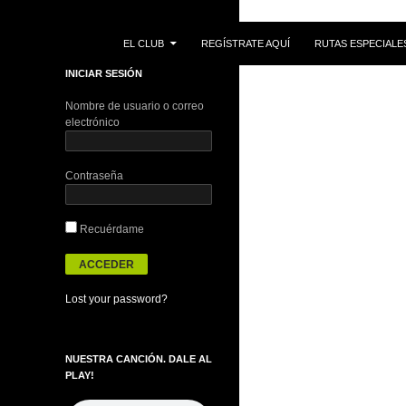
IR AL CONTENIDO
Buscar
EL CLUB
REGÍSTRATE AQUÍ
RUTAS ESPECIALE
INICIAR SESIÓN
Nombre de usuario o correo
electrónico
Contraseña
Recuérdame
Lost your password?
NUESTRA CANCIÓN. DALE AL
PLAY!