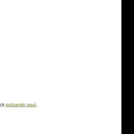
ack
pulsando aquí
.