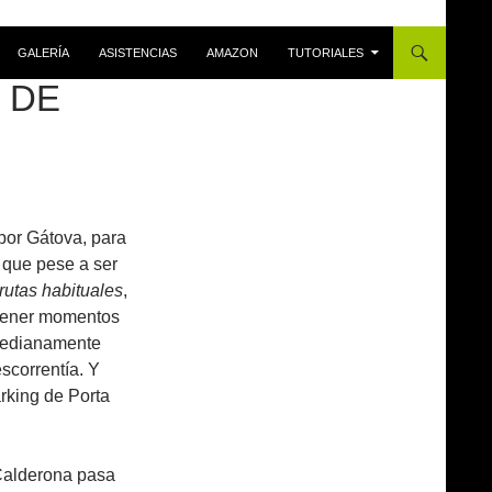
GALERÍA
ASISTENCIAS
AMAZON
TUTORIALES
 DE
 por Gátova, para
 que pese a ser
rutas habituales
,
 tener momentos
 medianamente
scorrentía. Y
rking de Porta
 Calderona pasa