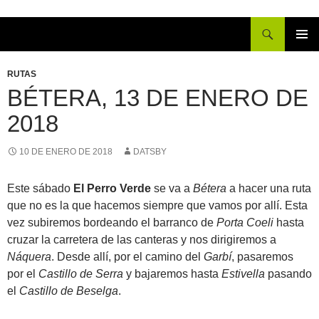
Buscar
IR
MENÚ
AL
PRINCI
RUTAS
CONTENIDO
BÉTERA, 13 DE ENERO DE
2018
10 DE ENERO DE 2018
DATSBY
Este sábado
El Perro Verde
se va a
Bétera
a hacer una ruta
que no es la que hacemos siempre que vamos por allí. Esta
vez subiremos bordeando el barranco de
Porta Coeli
hasta
cruzar la carretera de las canteras y nos dirigiremos a
Náquera
. Desde allí, por el camino del
Garbí
, pasaremos
por el
Castillo de Serra
y bajaremos hasta
Estivella
pasando
el
Castillo de Beselga
.