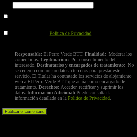
Web
Guarda mi nombre, correo electrónico y web en este navegador
para la próxima vez que comente.
He leído y acepto la
Política de Privacidad
.
Información básica sobre protección de datos
Responsable:
El Perro Verde BTT.
Finalidad:
Moderar los
comentarios.
Legitimación:
Por consentimiento del
interesado.
Destinatarios y encargados de tratamiento:
No
se ceden o comunican datos a terceros para prestar este
servicio. El Titular ha contratado los servicios de alojamiento
web a El Perro Verde BTT que actúa como encargado de
tratamiento.
Derechos:
Acceder, rectificar y suprimir los
datos.
Información Adicional:
Puede consultar la
información detallada en la
Política de Privacidad
.
Iniciar sesión