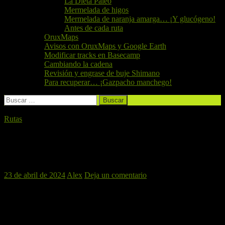
La Dieta Paleo
Mermelada de higos
Mermelada de naranja amarga… ¡Y glucógeno!
Antes de cada ruta
OruxMaps
Avisos con OruxMaps y Google Earth
Modificar tracks en Basecamp
Cambiando la cadena
Revisión y engrase de buje Shimano
Para recuperar… ¡Gazpacho manchego!
Buscar:
Rutas
BETXI-PEÑAS ARAGONESAS-SIERRA
DE ESPADAN, 27 DE ABRIL DE 2024
23 de abril de 2024
Alex
Deja un comentario
Para continuar el mes de Abril haremos un desplazamiento en coche
para realizar una rutita muy chula por sendas y mucha diversion
aseguradas. Porque es una ruta magnífica que, después de pasar por
las espectaculares Peñas Aragonesas, se introduce en la Sierra