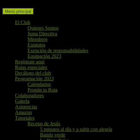
Buscar
Ir
Menú principal
al
contenido
El Club
Quienes Somos
Junta Directiva
Miembros
Estatutos
Exención de responsabilidades
Equipación 2023
Regístrate aquí
Rutas especiales
Decálogo del club
Programación 2023
Calendarios
Propón tu Ruta
Colaboradores
Galería
Asistencias
Amazon
Tutoriales
Recetas de Jesús
5 minutos al día y a subir con alegría
Batido verde