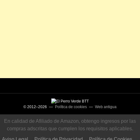
© 2012–2026 —
Política de cookies
—
Web antigua
En calidad de Afiliado de Amazon, obtengo ingresos por las
compras adscritas que cumplen los requisitos aplicables.
Aviso Legal
Política de Privacidad
Política de Cookies