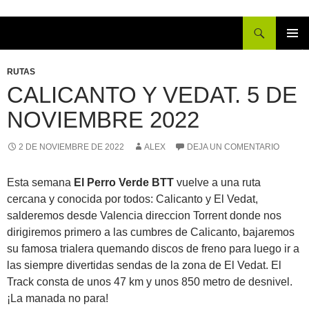
Buscar
IR
MENÚ
AL
PRINCI
RUTAS
CONTENIDO
CALICANTO Y VEDAT. 5 DE
NOVIEMBRE 2022
2 DE NOVIEMBRE DE 2022
ALEX
DEJA UN COMENTARIO
Esta semana
El Perro Verde BTT
vuelve a una ruta
cercana y conocida por todos: Calicanto y El Vedat,
salderemos desde Valencia direccion Torrent donde nos
dirigiremos primero a las cumbres de Calicanto, bajaremos
su famosa trialera quemando discos de freno para luego ir a
las siempre divertidas sendas de la zona de El Vedat. El
Track consta de unos 47 km y unos 850 metro de desnivel.
¡La manada no para!