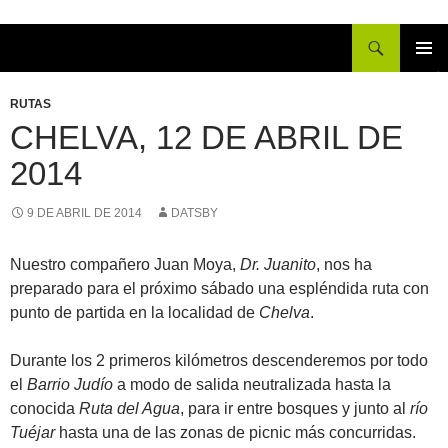
Buscar
IR
MENÚ
AL
PRINCI
RUTAS
CONTENIDO
CHELVA, 12 DE ABRIL DE
2014
9 DE ABRIL DE 2014
DATSBY
Nuestro compañero Juan Moya,
Dr. Juanito
, nos ha
preparado para el próximo sábado una espléndida ruta con
punto de partida en la localidad de
Chelva
.
Durante los 2 primeros kilómetros descenderemos por todo
el
Barrio Judío
a modo de salida neutralizada hasta la
conocida
Ruta del Agua
, para ir entre bosques y junto al
río
Tuéjar
hasta una de las zonas de picnic más concurridas.