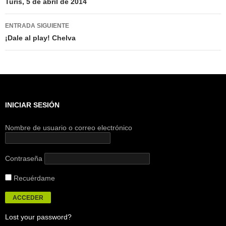
de
Turís, 5 de abril de 2014
entradas
ENTRADA SIGUIENTE
¡Dale al play! Chelva
INICIAR SESIÓN
Nombre de usuario o correo electrónico
Contraseña
Recuérdame
Lost your password?