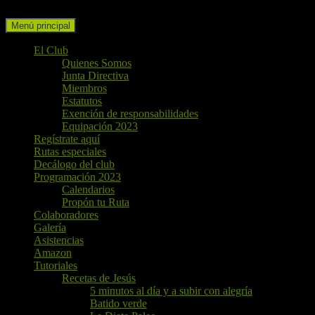
Buscar
Ir
Menú principal
al
contenido
El Club
Quienes Somos
Junta Directiva
Miembros
Estatutos
Exención de responsabilidades
Equipación 2023
Regístrate aquí
Rutas especiales
Decálogo del club
Programación 2023
Calendarios
Propón tu Ruta
Colaboradores
Galería
Asistencias
Amazon
Tutoriales
Recetas de Jesús
5 minutos al día y a subir con alegría
Batido verde