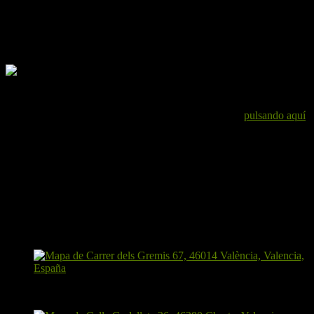
Puedes descargar el track
pulsando aquí
.
Punto de partida y hora
Tenemos dos opciones:
Acudir a la estación de Cercanías de Sant Isidre a las 7:50,
donde cogeremos el tren de la línea C3 que saldrá a las 8:07 y
que nos llevará hasta Cheste, desde cuya estación iniciaremos
la ruta a las 8:40.
O bien acudir directamente a la estación de Cheste a las 8:30.