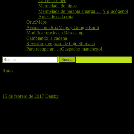
La Dieta Paleo
Mermelada de higos
Mermelada de naranja amarga… ¡Y glucógeno!
Antes de cada ruta
OruxMaps
Avisos con OruxMaps y Google Earth
Modificar tracks en Basecamp
Cambiando la cadena
Revisión y engrase de buje Shimano
Para recuperar… ¡Gazpacho manchego!
Buscar:
Rutas
Cheste, 18 de febrero de 2017
15 de febrero de 2017
Datsby
El Perro Verde BTT
se desplazará a Cheste para realizar un
recorrido por el término de esta localidad. Será el trazado de la
Marcha BTT de Cheste de 2016, con 42 kilómetros de recorrido y
750 metros de desnivel acumulado. Hasta salir de Cheste y empezar
a rodar por la montaña pedalearemos por asfalto, para más tarde
adentrarnos en pistas y sendas.