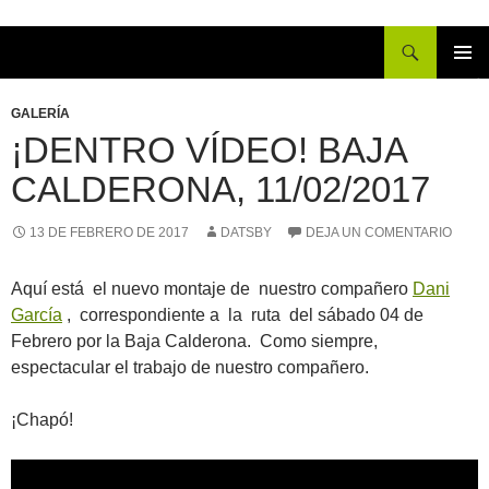
Buscar
IR
MENÚ
AL
PRINCI
GALERÍA
CONTENIDO
¡DENTRO VÍDEO! BAJA
CALDERONA, 11/02/2017
13 DE FEBRERO DE 2017
DATSBY
DEJA UN COMENTARIO
Aquí está el nuevo montaje de nuestro compañero
Dani
García
, correspondiente a la ruta del sábado 04 de
Febrero por la Baja Calderona. Como siempre,
espectacular el trabajo de nuestro compañero.
¡Chapó!