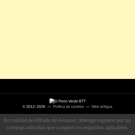
© 2012–2026 —
Política de cookies
—
Web antigua
En calidad de Afiliado de Amazon, obtengo ingresos por las
compras adscritas que cumplen los requisitos aplicables.