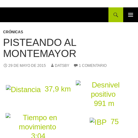
Buscar
IR
MENÚ
AL
PRINCI
CRÓNICAS
CONTENIDO
PISTEANDO AL
MONTEMAYOR
29 DE MAYO DE 2015
DATSBY
1 COMENTARIO
37,9 km
991 m
75
3:04