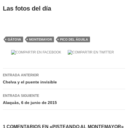
Las fotos del día
GÁTOVA
MONTEMAYOR
PICO DEL ÁGUILA
Navegación
ENTRADA ANTERIOR
de
Chelva y el puente invisible
entradas
ENTRADA SIGUIENTE
Alaquàs, 6 de junio de 2015
1 COMENTARIOS EN «PISTEANDO AL MONTEMAYOR»