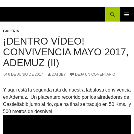
Buscar
IR
MENÚ
AL
PRINCI
GALERÍA
CONTENIDO
¡DENTRO VÍDEO!
CONVIVENCIA MAYO 2017,
ADEMUZ (II)
6 DE JUNIO DE 2017
DATSBY
DEJA UN COMENTARIO
Y aquí está la segunda ruta de nuestra fabulosa convivencia
en Ademuz. Un placentero recorrido por los alrededores de
Castielfabib junto al rio, que ha final se tradujo en 50 Kms. y
500 metros de desnivel.