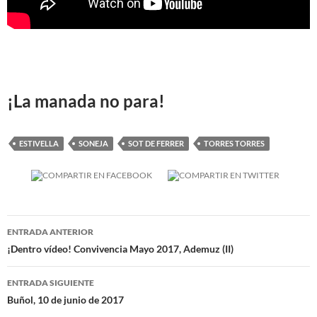
¡La manada no para!
ESTIVELLA
SONEJA
SOT DE FERRER
TORRES TORRES
Navegación
ENTRADA ANTERIOR
de
¡Dentro vídeo! Convivencia Mayo 2017, Ademuz (II)
entradas
ENTRADA SIGUIENTE
Buñol, 10 de junio de 2017