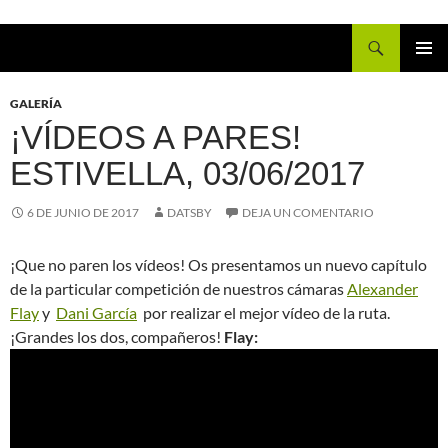
Buscar
IR
MENÚ
AL
PRINCI
GALERÍA
CONTENIDO
¡VÍDEOS A PARES!
ESTIVELLA, 03/06/2017
6 DE JUNIO DE 2017
DATSBY
DEJA UN COMENTARIO
¡Que no paren los vídeos! Os presentamos un nuevo capítulo
de la particular competición de nuestros cámaras
Alexander
Flay
y
Dani García
por realizar el mejor vídeo de la ruta.
¡Grandes los dos, compañeros!
Flay: