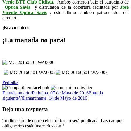
Verde BTT Club Ciclista.
A
mbos corrieron bajo el patrocinio de
Ó
ptica Savis
y disfrutaron de la cobertura facilitada por
Jose
Vicente Optica
Savis
, éste último también patrocinador del
circuito.
¡Bravo chicos!
¡La manada no para!
Pedralba
Navegación
Entrada anterior
Pedralba, 07 de Mayo de 2016
Entrada
siguiente
Villamarchante, 14 de Mayo de 2016
de
entradas
Deja una respuesta
Tu dirección de correo electrónico no será publicada.
Los campos
obligatorios están marcados con
*