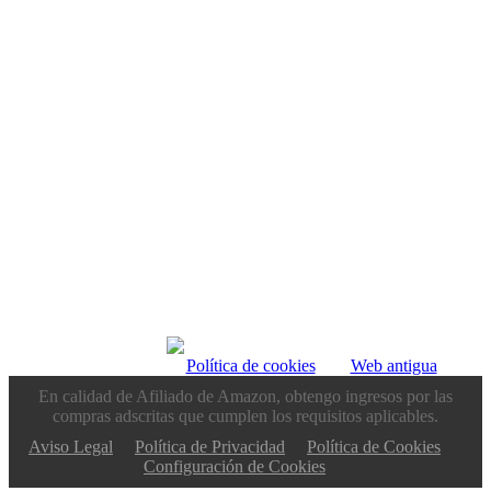
© 2012–2026 —
Política de cookies
—
Web antigua
En calidad de Afiliado de Amazon, obtengo ingresos por las
compras adscritas que cumplen los requisitos aplicables.
Aviso Legal
Política de Privacidad
Política de Cookies
Configuración de Cookies