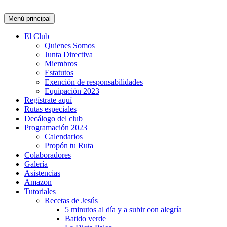
Buscar
Ir
Menú principal
al
contenido
El Club
Quienes Somos
Junta Directiva
Miembros
Estatutos
Exención de responsabilidades
Equipación 2023
Regístrate aquí
Rutas especiales
Decálogo del club
Programación 2023
Calendarios
Propón tu Ruta
Colaboradores
Galería
Asistencias
Amazon
Tutoriales
Recetas de Jesús
5 minutos al día y a subir con alegría
Batido verde