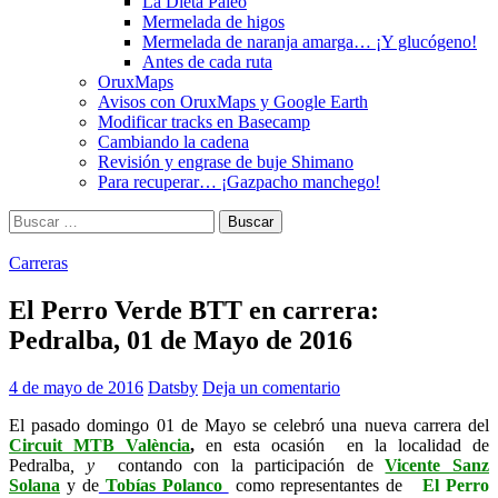
La Dieta Paleo
Mermelada de higos
Mermelada de naranja amarga… ¡Y glucógeno!
Antes de cada ruta
OruxMaps
Avisos con OruxMaps y Google Earth
Modificar tracks en Basecamp
Cambiando la cadena
Revisión y engrase de buje Shimano
Para recuperar… ¡Gazpacho manchego!
Buscar:
Carreras
El Perro Verde BTT en carrera:
Pedralba, 01 de Mayo de 2016
4 de mayo de 2016
Datsby
Deja un comentario
El pasado domingo 01 de Mayo se celebró una nueva carrera del
Circuit MTB València
,
en esta ocasión en la localidad de
Pedralba
, y
contando con la participación de
Vicente Sanz
Solana
y de
Tobías Polanco
como representantes de
El Perro