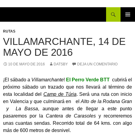
Buscar
IR
MENÚ
AL
PRINCI
RUTAS
CONTENIDO
VILLAMARCHANTE, 14 DE
MAYO DE 2016
10 DE MAYO DE 2016
DATSBY
DEJA UN COMENTARIO
¡El sábado a
Villamarchante
!
El Perro Verde BTT
cubrirá el
próximo sábado un trazado que nos llevará al término de
esta localidad del
Camp de Túria
. Será una ruta con inicio
en Valencia y que culminará en el
Alto de la Rodana Gran
y La Bassa
, aunque antes de llegar a este punto
pasaremos por la
Cantera de Carasoles
y recorreremos
unas cuantas sendas. Recorrido total de 64 kms. con algo
más de 600 metros de desnivel.