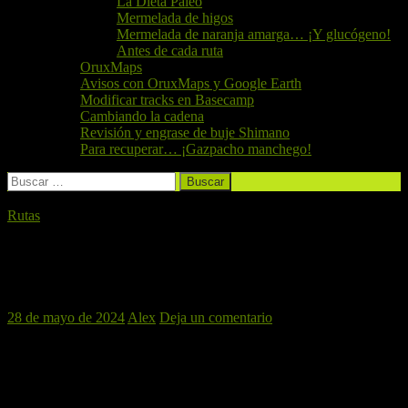
La Dieta Paleo
Mermelada de higos
Mermelada de naranja amarga… ¡Y glucógeno!
Antes de cada ruta
OruxMaps
Avisos con OruxMaps y Google Earth
Modificar tracks en Basecamp
Cambiando la cadena
Revisión y engrase de buje Shimano
Para recuperar… ¡Gazpacho manchego!
Buscar:
Rutas
EL TELLO-CLOT DE LES
TORTUGUES, 1 DE JUNIO DEL 2024
28 de mayo de 2024
Alex
Deja un comentario
Nuestra ruta para este fin de semana se dirige a una zona
conocida por todos, como es el Tello, haremos unas sendas como
son Cadenas y Manillares volviendo por es el Clot de les
Tortugues donde nos encontraremos con un un combinado de