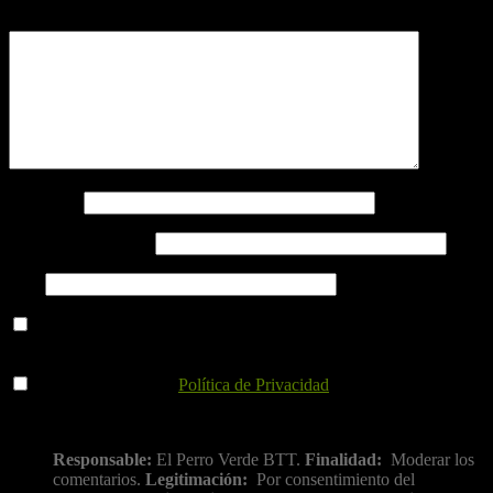
Comentario
*
Nombre
*
Correo electrónico
*
Web
Guarda mi nombre, correo electrónico y web en este navegador
para la próxima vez que comente.
He leído y acepto la
Política de Privacidad
.
Información básica sobre protección de datos
Responsable:
El Perro Verde BTT.
Finalidad:
Moderar los
comentarios.
Legitimación:
Por consentimiento del