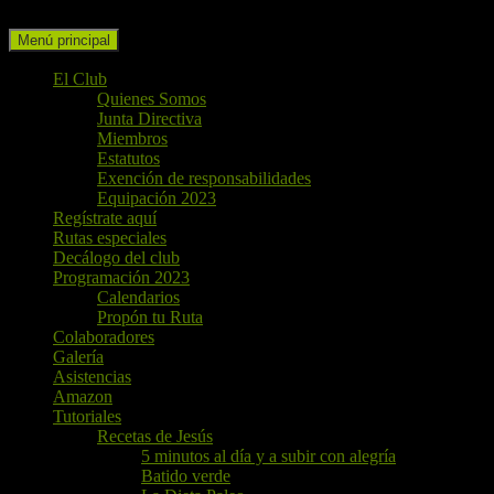
Buscar
Ir
Menú principal
al
contenido
El Club
Quienes Somos
Junta Directiva
Miembros
Estatutos
Exención de responsabilidades
Equipación 2023
Regístrate aquí
Rutas especiales
Decálogo del club
Programación 2023
Calendarios
Propón tu Ruta
Colaboradores
Galería
Asistencias
Amazon
Tutoriales
Recetas de Jesús
5 minutos al día y a subir con alegría
Batido verde