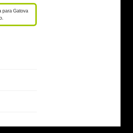
a para Gatova
o.