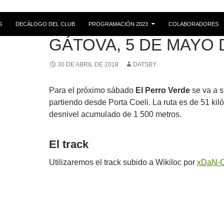
S
DECÁLOGO DEL CLUB
PROGRAMACIÓN 2023
COLABORADORES
RUTAS
GÁTOVA, 5 DE MAYO 
30 DE ABRIL DE 2018
DATSBY
Para el próximo sábado
El Perro Verde
se va a s
partiendo desde Porta Coeli. La ruta es de 51 kil
desnivel acumulado de 1 500 metros.
El track
Utilizaremos el track subido a Wikiloc por
xDaN-