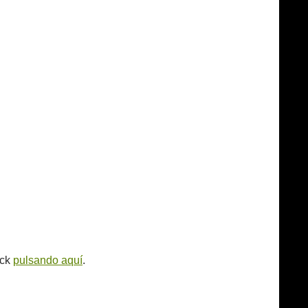
ack
pulsando aquí
.