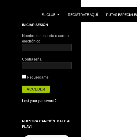
IR AL CONTENIDO
Buscar
EL CLUB
REGÍSTRATE AQUÍ
RUTAS ESPECIALE
INICIAR SESIÓN
Nombre de usuario o correo
electrónico
Contraseña
Recuérdame
Lost your password?
NUESTRA CANCIÓN. DALE AL
PLAY!