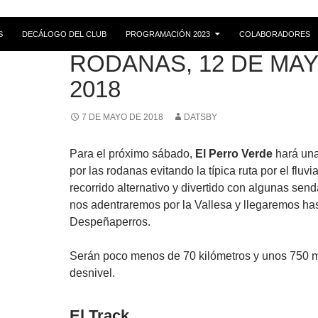
S
DECÁLOGO DEL CLUB
PROGRAMACIÓN 2023
COLABORADORES
RUTAS
RODANAS, 12 DE MA
2018
7 DE MAYO DE 2018
DATSBY
Para el próximo sábado,
El Perro Verde
hará una
por las rodanas evitando la típica ruta por el fluv
recorrido alternativo y divertido con algunas send
nos adentraremos por la Vallesa y llegaremos ha
Despeñaperros.
Serán poco menos de 70 kilómetros y unos 750 
desnivel.
El Track