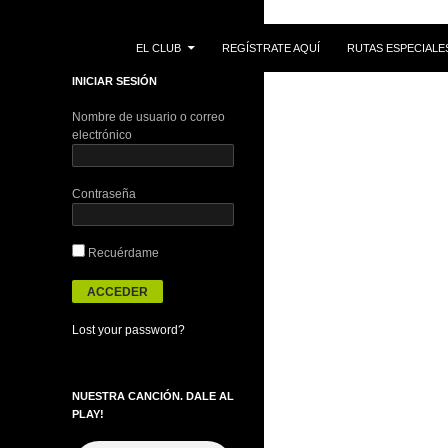
IR AL CONTENIDO
Buscar
EL CLUB
REGÍSTRATE AQUÍ
RUTAS ESPECIALE
INICIAR SESIÓN
Nombre de usuario o correo
electrónico
Contraseña
Recuérdame
Lost your password?
NUESTRA CANCIÓN. DALE AL
PLAY!