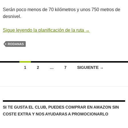
Serán poco menos de 70 kilómetros y unos 750 metros de
desnivel.
Sigue leyendo la planificación de la ruta
→
RODANAS
Ir
1
2
…
7
SIGUIENTE →
a
las
entradas
SI TE GUSTA EL CLUB, PUEDES COMPRAR EN AMAZON SIN
COSTE EXTRA Y NOS AYUDARAS A PROMOCIONARLO