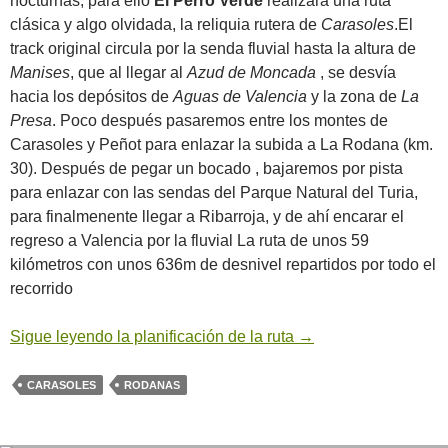
nocturnas, para ello
El Perro Verde
realizará una ruta
clásica y algo olvidada, la reliquia rutera de
Carasoles
.El
track original circula por la senda fluvial hasta la altura de
Manises
, que al llegar al
Azud de Moncada
, se desvía
hacia los depósitos de
Aguas de Valencia
y la zona de
La
Presa
. Poco después pasaremos entre los montes de
Carasoles y Peñot para enlazar la subida a La Rodana (km.
30). Después de pegar un bocado , bajaremos por pista
para enlazar con las sendas del Parque Natural del Turia,
para finalmenente llegar a Ribarroja, y de ahí encarar el
regreso a Valencia por la fluvial La ruta de unos 59
kilómetros con unos 636m de desnivel repartidos por todo el
recorrido
Sigue leyendo la planificación de la ruta
→
CARASOLES
RODANAS