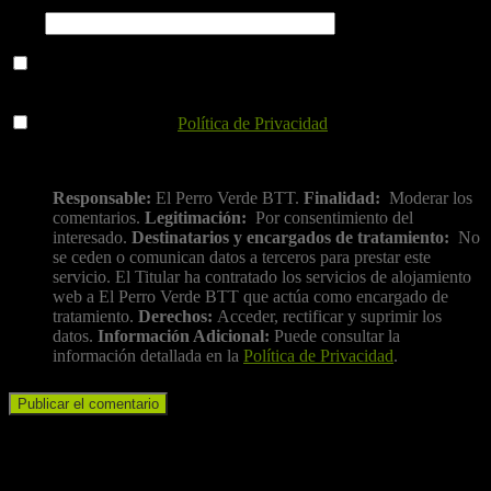
Web
Guarda mi nombre, correo electrónico y web en este navegador
para la próxima vez que comente.
He leído y acepto la
Política de Privacidad
.
Información básica sobre protección de datos
Responsable:
El Perro Verde BTT.
Finalidad:
Moderar los
comentarios.
Legitimación:
Por consentimiento del
interesado.
Destinatarios y encargados de tratamiento:
No
se ceden o comunican datos a terceros para prestar este
servicio. El Titular ha contratado los servicios de alojamiento
web a El Perro Verde BTT que actúa como encargado de
tratamiento.
Derechos:
Acceder, rectificar y suprimir los
datos.
Información Adicional:
Puede consultar la
información detallada en la
Política de Privacidad
.
Iniciar sesión