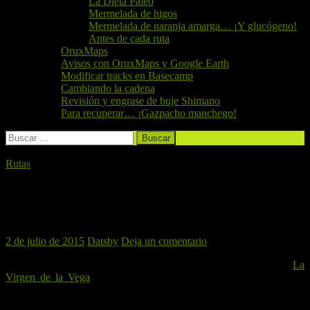
La Dieta Paleo
Mermelada de higos
Mermelada de naranja amarga… ¡Y glucógeno!
Antes de cada ruta
OruxMaps
Avisos con OruxMaps y Google Earth
Modificar tracks en Basecamp
Cambiando la cadena
Revisión y engrase de buje Shimano
Para recuperar… ¡Gazpacho manchego!
Buscar:
Rutas
La Calderona (desde Rafelbunyol), 04 de
Julio de 2015
2 de julio de 2015
Datsby
Deja un comentario
Tras el inolvidable fin de semana de convivencia y pedales en
La
Virgen de la Vega
, El Perro Verde btt Club Ciclista vueve a la
Sierra que le vio nacer:
La Calderona
.