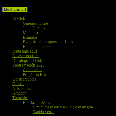
Buscar
Ir
Menú principal
al
contenido
El Club
Quienes Somos
Junta Directiva
Miembros
Estatutos
Exención de responsabilidades
Equipación 2023
Regístrate aquí
Rutas especiales
Decálogo del club
Programación 2023
Calendarios
Propón tu Ruta
Colaboradores
Galería
Asistencias
Amazon
Tutoriales
Recetas de Jesús
5 minutos al día y a subir con alegría
Batido verde