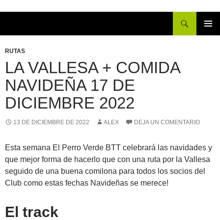
Buscar
IR
MENÚ
AL
PRINCI
RUTAS
CONTENIDO
LA VALLESA + COMIDA
NAVIDEÑA 17 DE
DICIEMBRE 2022
13 DE DICIEMBRE DE 2022
ALEX
DEJA UN COMENTARIO
Esta semana El Perro Verde BTT celebrará las navidades y
que mejor forma de hacerlo que con una ruta por la Vallesa
seguido de una buena comilona para todos los socios del
Club como estas fechas Navideñas se merece!
El track