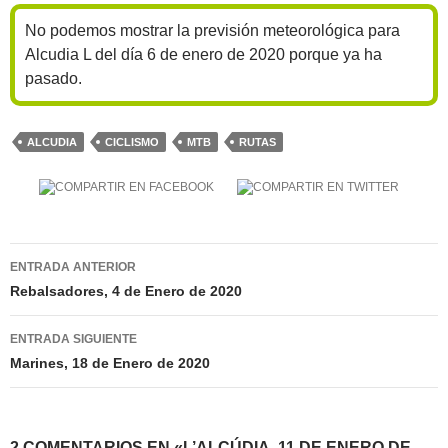
No podemos mostrar la previsión meteorológica para
Alcudia L del día 6 de enero de 2020 porque ya ha
pasado.
ALCUDIA
CICLISMO
MTB
RUTAS
Navegación
ENTRADA ANTERIOR
de
Rebalsadores, 4 de Enero de 2020
entradas
ENTRADA SIGUIENTE
Marines, 18 de Enero de 2020
2 COMENTARIOS EN «L’ALCÚDIA, 11 DE ENERO DE