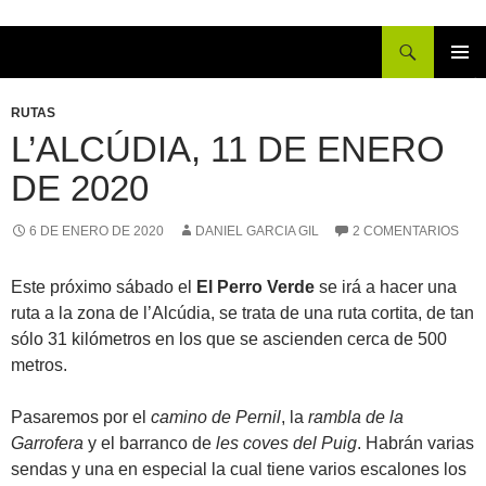
Buscar
IR
MENÚ
AL
PRINCI
RUTAS
CONTENIDO
L’ALCÚDIA, 11 DE ENERO
DE 2020
6 DE ENERO DE 2020
DANIEL GARCIA GIL
2 COMENTARIOS
Este próximo sábado el
El Perro Verde
se irá a hacer una
ruta a la zona de l’Alcúdia, se trata de una ruta cortita, de tan
sólo 31 kilómetros en los que se ascienden cerca de 500
metros.
Pasaremos por el
camino de Pernil
, la
rambla de la
Garrofera
y el barranco de
les coves del Puig
. Habrán varias
sendas y una en especial la cual tiene varios escalones los