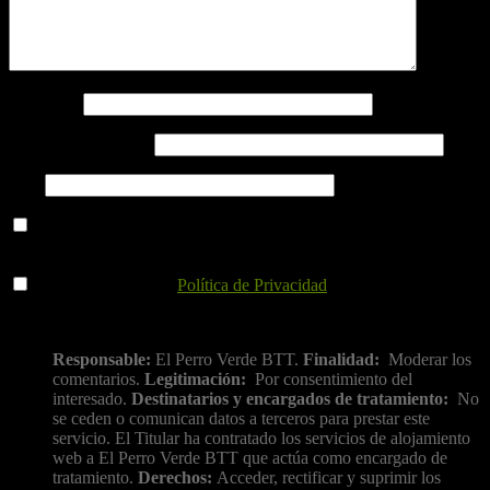
Nombre
*
Correo electrónico
*
Web
Guarda mi nombre, correo electrónico y web en este navegador
para la próxima vez que comente.
He leído y acepto la
Política de Privacidad
.
Información básica sobre protección de datos
Responsable:
El Perro Verde BTT.
Finalidad:
Moderar los
comentarios.
Legitimación:
Por consentimiento del
interesado.
Destinatarios y encargados de tratamiento:
No
se ceden o comunican datos a terceros para prestar este
servicio. El Titular ha contratado los servicios de alojamiento
web a El Perro Verde BTT que actúa como encargado de
tratamiento.
Derechos:
Acceder, rectificar y suprimir los