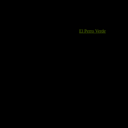
especial la cual tiene varios escalones los cuales podrás saltar sin
ninguna dificultad.
El track
Utilizaremos el track subido a Wikiloc por
El Perro Verde
.