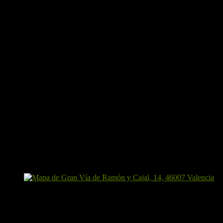
Punto de partida y hora
Quedaremos en el punto de inicio del track, concretamente en el
Polideportivo Municipal.
Podemos ir de dos formas:
Opción Metro:
Cogiendo el tren que pasa a las
7:45
en la
estación de la Plaza de España. Quedaremos 5 – 10 minutos
antes para canjear los billetes (necesario ABC).
Opción Coche:
Quedaremos directamente en el punto de
inico del track, el propio Polideportivo del pueblo tiene un
amplio Parking, quedaremos allí a las
8:40
y cuando estemos
todos, iniciaremos track.