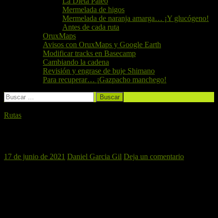
La Dieta Paleo
Mermelada de higos
Mermelada de naranja amarga… ¡Y glucógeno!
Antes de cada ruta
OruxMaps
Avisos con OruxMaps y Google Earth
Modificar tracks en Basecamp
Cambiando la cadena
Revisión y engrase de buje Shimano
Para recuperar… ¡Gazpacho manchego!
Buscar:
Rutas
L’Alcúdia, 19 de Junio de 2021
17 de junio de 2021
Daniel Garcia Gil
Deja un comentario
Este próximo sábado el
El Perro Verde
se irá a hacer una ruta a la
zona de l’Alcúdia, se trata de una ruta cortita, de tan sólo 31
kilómetros en los que se ascienden cerca de 500 metros.
Pasaremos por el
camino de Pernil
, la
rambla de la Garrofera
y el
barranco de
les coves del Puig
. Habrán varias sendas y una en