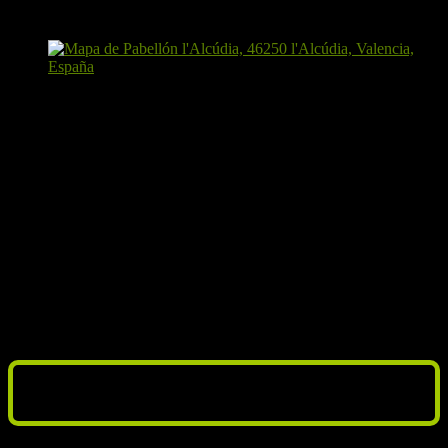
Almuerzo
Tomaremos el almuerzo haciendo una parada en la ruta, a ser
posible antes de las 11:00. Acuérdate de traer almuerzo.
Hora estimada de regreso
Esperamos llegar de nuevo a l’Alcúdia antes de las 12:30.
Si es necesario volver en tren, hay tren a Valencia a las 12:45, 13:25
y 14:05, 14:45.
Previsión meteorológica
No podemos mostrar la previsión meteorológica para Alcudia L
del día 19 de junio de 2021 porque ya ha pasado.