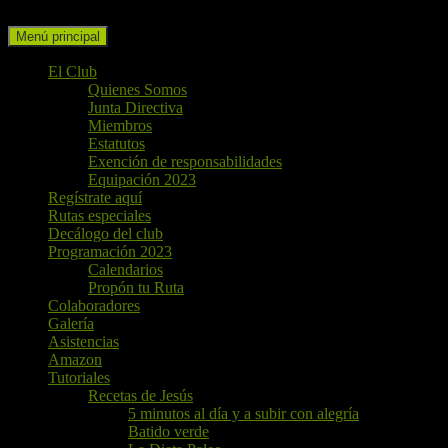
Buscar
Ir
Menú principal
al
contenido
El Club
Quienes Somos
Junta Directiva
Miembros
Estatutos
Exención de responsabilidades
Equipación 2023
Regístrate aquí
Rutas especiales
Decálogo del club
Programación 2023
Calendarios
Propón tu Ruta
Colaboradores
Galería
Asistencias
Amazon
Tutoriales
Recetas de Jesús
5 minutos al día y a subir con alegría
Batido verde