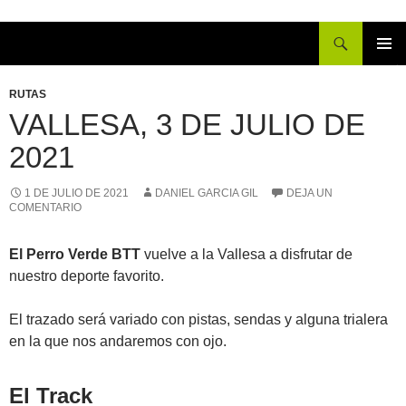
Buscar
IR
MENÚ
AL
PRINCI
RUTAS
CONTENIDO
VALLESA, 3 DE JULIO DE
2021
1 DE JULIO DE 2021
DANIEL GARCIA GIL
DEJA UN
COMENTARIO
El Perro Verde BTT
vuelve a la Vallesa a disfrutar de
nuestro deporte favorito.
El trazado será variado con pistas, sendas y alguna trialera
en la que nos andaremos con ojo.
El Track