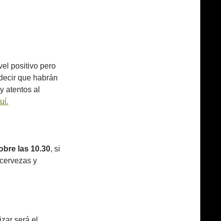
el positivo pero
 decir que habrán
 atentos al
uí.
bre las 10.30
, si
 cervezas y
lizar será el