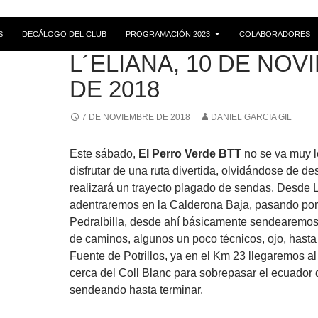
S
DECÁLOGO DEL CLUB
PROGRAMACIÓN 2023
COLABORADORES
RUTAS
L´ELIANA, 10 DE NO
DE 2018
7 DE NOVIEMBRE DE 2018
DANIEL GARCIA GIL
Este sábado,
El Perro Verde BTT
no se va muy l
disfrutar de una ruta divertida, olvidándose de de
realizará un trayecto plagado de sendas. Desde 
adentraremos en la Calderona Baja, pasando por
Pedralbilla, desde ahí básicamente sendearemos
de caminos, algunos un poco técnicos, ojo, hasta l
Fuente de Potrillos, ya en el Km 23 llegaremos al
cerca del Coll Blanc para sobrepasar el ecuador d
sendeando hasta terminar.