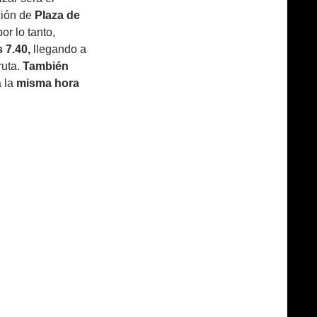
ción de
Plaza de
or lo tanto,
 7.40,
llegando a
ruta.
También
a la
misma hora