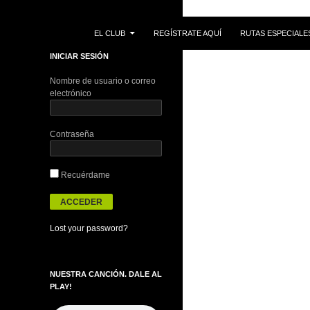
IR AL CONTENIDO
Buscar
EL CLUB
REGÍSTRATE AQUÍ
RUTAS ESPECIALE
INICIAR SESIÓN
Nombre de usuario o correo
electrónico
Contraseña
Recuérdame
Lost your password?
NUESTRA CANCIÓN. DALE AL
PLAY!