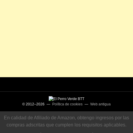
© 2012–2026 —
Política de cookies
—
Web antigua
En calidad de Afiliado de Amazon, obtengo ingresos por las
compras adscritas que cumplen los requisitos aplicables.