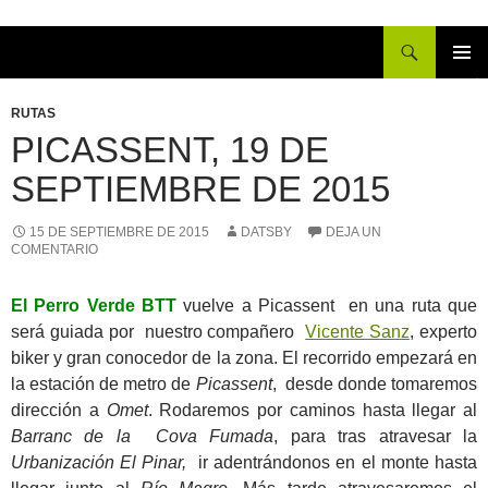
Buscar
IR
MENÚ
AL
PRINCI
RUTAS
CONTENIDO
PICASSENT, 19 DE
SEPTIEMBRE DE 2015
15 DE SEPTIEMBRE DE 2015
DATSBY
DEJA UN
COMENTARIO
El Perro Verde BTT
vuelve a Picassent en una ruta que
será guiada por nuestro compañero
Vicente Sanz
, experto
biker y gran conocedor de la zona. El recorrido empezará en
la estación de metro de
Picassent
, desde donde tomaremos
dirección a
Omet
. Rodaremos por caminos hasta llegar al
Barranc de la Cova Fumada
, para tras atravesar la
Urbanización El Pinar,
ir adentrándonos en el monte hasta