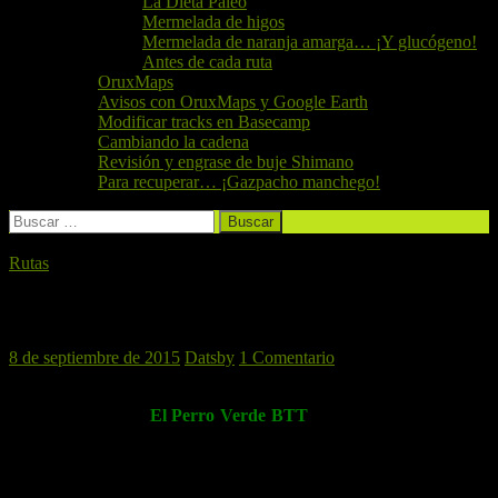
La Dieta Paleo
Mermelada de higos
Mermelada de naranja amarga… ¡Y glucógeno!
Antes de cada ruta
OruxMaps
Avisos con OruxMaps y Google Earth
Modificar tracks en Basecamp
Cambiando la cadena
Revisión y engrase de buje Shimano
Para recuperar… ¡Gazpacho manchego!
Buscar:
Rutas
Rodanas, 12 de Septiembre de 2015
8 de septiembre de 2015
Datsby
1 Comentario
Tras nuestra tradicional ruta de inicio de temporada a Riola, en la
que la manada de
El Perro Verde BTT
disfrutó de un abundante
y dilatado almuerzo
, es hora de empezar a subir alguna rampa que
otra,
y para no hacerlo muy difícil por ser la segunda ruta después
de las vacaciones—sobre todo para los que no han dado muchos
pedales durante el mes de Agosto— nuestra
comisión rutera
nos ha