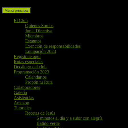
Buscar
Ir
Menú principal
al
contenido
El Club
Quienes Somos
Junta Directiva
Miembros
Estatutos
Exención de responsabilidades
Equipación 2023
Regístrate aquí
Rutas especiales
Decálogo del club
Programación 2023
Calendarios
Propón tu Ruta
Colaboradores
Galería
Asistencias
Amazon
Tutoriales
Recetas de Jesús
5 minutos al día y a subir con alegría
Batido verde