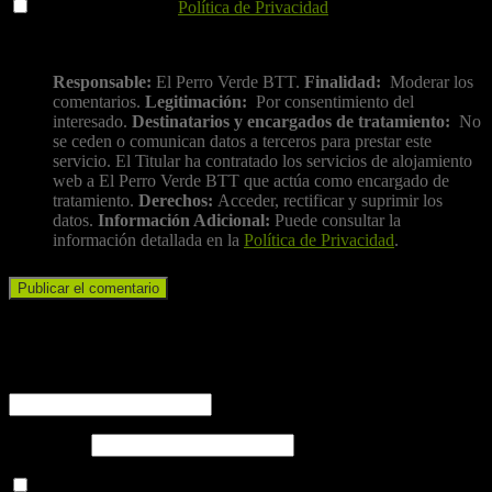
He leído y acepto la
Política de Privacidad
.
Información básica sobre protección de datos
Responsable:
El Perro Verde BTT.
Finalidad:
Moderar los
comentarios.
Legitimación:
Por consentimiento del
interesado.
Destinatarios y encargados de tratamiento:
No
se ceden o comunican datos a terceros para prestar este
servicio. El Titular ha contratado los servicios de alojamiento
web a El Perro Verde BTT que actúa como encargado de
tratamiento.
Derechos:
Acceder, rectificar y suprimir los
datos.
Información Adicional:
Puede consultar la
información detallada en la
Política de Privacidad
.
Iniciar sesión
Nombre de usuario o correo electrónico
Contraseña
Recuérdame