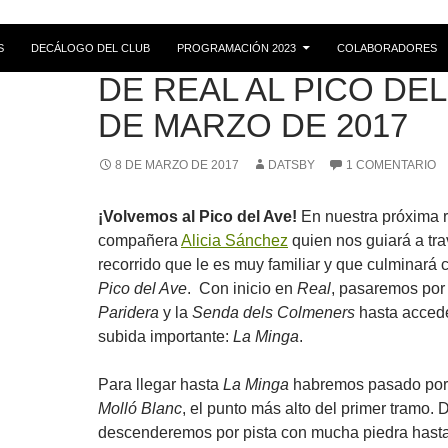
S
DECÁLOGO DEL CLUB
PROGRAMACIÓN 2023
COLABORADORES
RUTAS
DE REAL AL PICO DEL 
DE MARZO DE 2017
8 DE MARZO DE 2017
DATSBY
1 COMENTARIO
¡Volvemos al Pico del Ave!
En nuestra próxima r
compañera
Alicia Sánchez
quien nos guiará a tr
recorrido que le es muy familiar y que culminará 
Pico del Ave
. Con inicio en
Real
, pasaremos por
Paridera
y la
Senda dels Colmeners
hasta accede
subida importante:
La Minga
.
Para llegar hasta
La Minga
habremos pasado po
Molló Blanc
, el punto más alto del primer tramo. 
descenderemos por pista con mucha piedra hasta