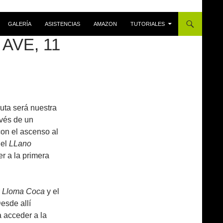
GALERÍA
ASISTENCIAS
AMAZON
TUTORIALES
AVE, 11
uta será nuestra
avés de un
con el ascenso al
 el
LLano
r a la primera
r
Lloma Coca
y el
Desde allí
 acceder a la