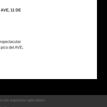
AVE, 11 DE
 espectacular
l pico del AVE.
 los requisitos aplicables.