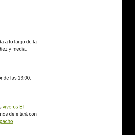
 a lo largo de la
diez y media.
r de las 13:00.
os
viveros El
nos deleitará con
zpacho