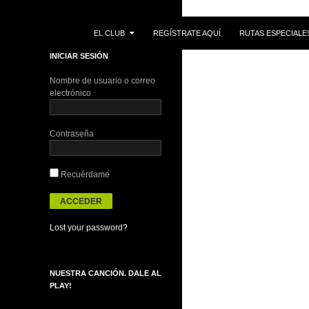
IR AL CONTENIDO
Buscar
EL CLUB
REGÍSTRATE AQUÍ
RUTAS ESPECIALE
INICIAR SESIÓN
Nombre de usuario o correo
electrónico
Contraseña
Recuérdame
Lost your password?
NUESTRA CANCIÓN. DALE AL
PLAY!