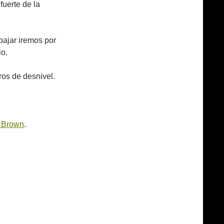
fuerte de la
bajar iremos por
io.
ros de desnivel.
e Brown
.