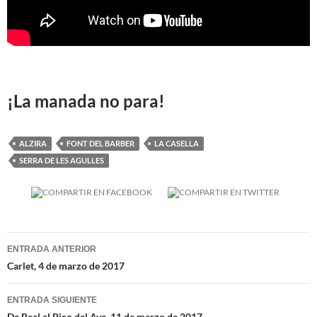
¡La manada no para!
ALZIRA
FONT DEL BARBER
LA CASELLA
SERRA DE LES AGULLES
Navegación
ENTRADA ANTERIOR
de
Carlet, 4 de marzo de 2017
entradas
ENTRADA SIGUIENTE
De Real al Pico del Ave, 11 de marzo de 2017