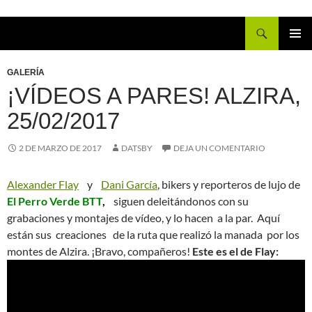
Buscar
IR
MENÚ
AL
PRINCI
GALERÍA
CONTENIDO
¡VÍDEOS A PARES! ALZIRA,
25/02/2017
2 DE MARZO DE 2017
DATSBY
DEJA UN COMENTARIO
Alexander Flay
y
Dani García
, bikers y reporteros de lujo de
El Perro Verde BTT
,
siguen deleitándonos con su
grabaciones y montajes de vídeo, y lo hacen a la par. Aquí
están sus creaciones de la ruta que realizó la manada por los
montes de Alzira. ¡Bravo, compañeros!
Este es el de Flay: