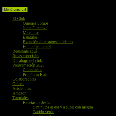
Buscar
Ir
Menú principal
al
contenido
El Club
Quienes Somos
Junta Directiva
Miembros
Estatutos
Exención de responsabilidades
Equipación 2023
Regístrate aquí
Rutas especiales
Decálogo del club
Programación 2023
Calendarios
Propón tu Ruta
Colaboradores
Galería
Asistencias
Amazon
Tutoriales
Recetas de Jesús
5 minutos al día y a subir con alegría
Batido verde