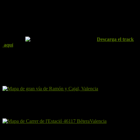
Altimetría
Descarga el track
aquí
*Punto de partida y hora:
Tenemos dos opciones: Podemos
quedar en la estación de Plaza de España de Metrovalencia, (dentro
de la estación, junto a las canceladoras), a las 7’30 h., desde donde
tomaremos el tren que pasará a las 7’41 h. y que
llegará a Bétera a
las 8’10 h.
o podemos estar en la estación de Bétera a las 08’00 h.,
desde
donde dará comienzo la ruta inmediatamente después de la
llegada del tren, a las 08’10 h.
*Almuerzo:
Como de costumbre, tomaremos el almuerzo haciendo
una parada en la ruta entre las 10’00/10’30 h., por lo que deberemos