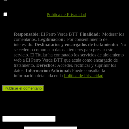
para la próxima vez que comente.
He leído y acepto la
Política de Privacidad
.
Información básica sobre protección de datos
Responsable:
El Perro Verde BTT.
Finalidad:
Moderar los
comentarios.
Legitimación:
Por consentimiento del
interesado.
Destinatarios y encargados de tratamiento:
No
se ceden o comunican datos a terceros para prestar este
servicio. El Titular ha contratado los servicios de alojamiento
web a El Perro Verde BTT que actúa como encargado de
tratamiento.
Derechos:
Acceder, rectificar y suprimir los
datos.
Información Adicional:
Puede consultar la
información detallada en la
Política de Privacidad
.
Iniciar sesión
Nombre de usuario o correo electrónico