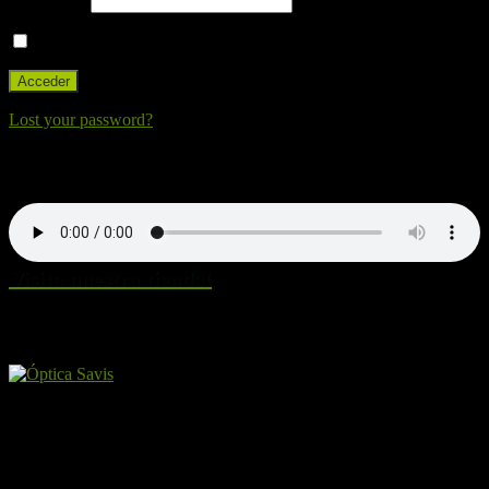
Contraseña
Recuérdame
Lost your password?
Nuestra canción. Dale al Play!
Visita nuestra tienda!
Amigos y patrocinadores