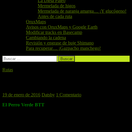
La Dieta Paleo
Mermelada de higos
Mermelada de naranja amarga… ¡Y glucógeno!
Antes de cada ruta
OruxMaps
Avisos con OruxMaps y Google Earth
Modificar tracks en Basecamp
Cambiando la cadena
Revisión y engrase de buje Shimano
Para recuperar… ¡Gazpacho manchego!
Buscar:
Rutas
Rebalsadors, 23 de Enero de 2016
19 de enero de 2016
Datsby
1 Comentario
El Perro Verde BTT
vuelve a la
Sierra Calderona
, y esta vez el
objetivo será el mirador de
Rebalsador
s. La ruta partirá desde la
estación de metro de
Bétera
, y pasará por el
Cami dels Susers
y
el
del Campillo
, entre la
Font de l’Abella
y el B
arranco de la Font del
Marge
. Pasaremos cerca de la
Font del Berro
y
Penyes Amargues
,
donde nos desviaremos por el
Camino de Tristán
para culminar el