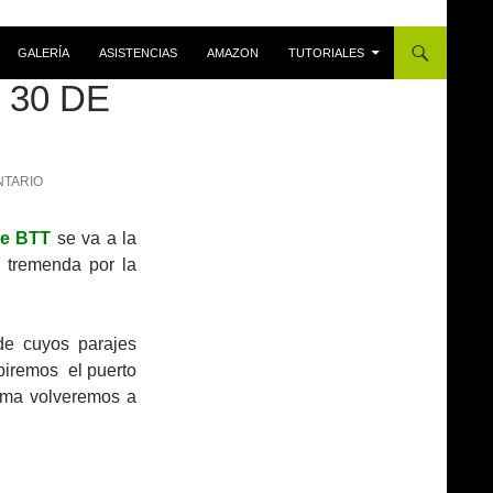
GALERÍA
ASISTENCIAS
AMAZON
TUTORIALES
 30 DE
NTARIO
de BTT
se va a la
 tremenda por la
 de cuyos parajes
biremos el puerto
ima volveremos a