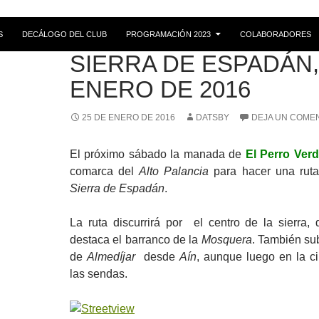
S
DECÁLOGO DEL CLUB
PROGRAMACIÓN 2023
COLABORADORES
RUTAS
SIERRA DE ESPADÁN,
ENERO DE 2016
25 DE ENERO DE 2016
DATSBY
DEJA UN COME
El próximo sábado la manada de
El Perro Ver
comarca del
Alto Palancia
para hacer una ruta
Sierra de Espadán
.
La ruta discurrirá por el centro de la sierra,
destaca el barranco de la
Mosquera
. También su
de
Almedíjar
desde
Aín
, aunque luego en la c
las sendas.