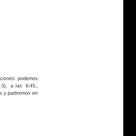
iones: podemos
 3), a las 6:45.,
s y partiremos en