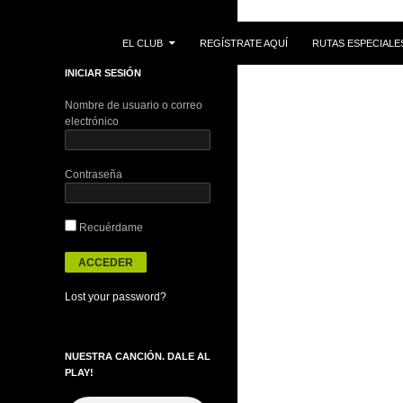
IR AL CONTENIDO
Buscar
EL CLUB
REGÍSTRATE AQUÍ
RUTAS ESPECIALE
INICIAR SESIÓN
Nombre de usuario o correo
electrónico
Contraseña
Recuérdame
Lost your password?
NUESTRA CANCIÓN. DALE AL
PLAY!