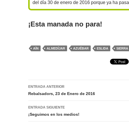
del día 30 de enero de 2016 porque ya ha pasa
¡Esta manada no para!
AÍN
ALMEDÍJAR
AZUÉBAR
ESLIDA
SIERRA
Navegación
ENTRADA ANTERIOR
de
Rebalsadors, 23 de Enero de 2016
entradas
ENTRADA SIGUIENTE
¡Seguimos en los medios!