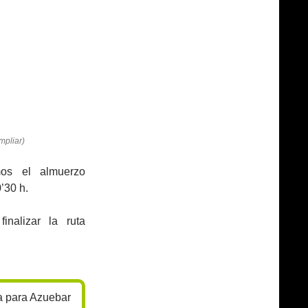
mpliar)
os el almuerzo
’30 h.
alizar la ruta
a para Azuebar