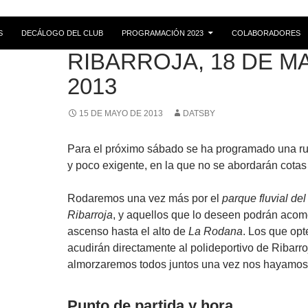
S
DECÁLOGO DEL CLUB
PROGRAMACIÓN 2023
COLABORADORES
RUTAS
RIBARROJA, 18 DE M
2013
15 DE MAYO DE 2013
DATSBY
Para el próximo sábado se ha programado una r
y poco exigente, en la que no se abordarán cotas
Rodaremos una vez más por el
parque fluvial del
Ribarroja
, y aquellos que lo deseen podrán acome
ascenso hasta el alto de
La Rodana
. Los que opt
acudirán directamente al polideportivo de Ribarr
almorzaremos todos juntos una vez nos hayamos
Punto de partida y hora