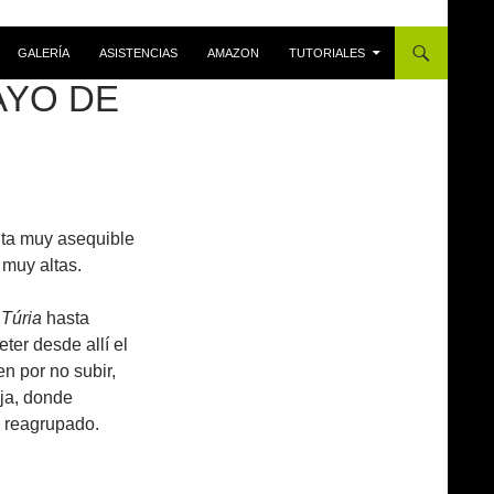
GALERÍA
ASISTENCIAS
AMAZON
TUTORIALES
AYO DE
uta muy asequible
 muy altas.
 Túria
hasta
ter desde allí el
en por no subir,
oja, donde
 reagrupado.