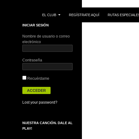
IR AL CONTENIDO
Buscar
EL CLUB
REGÍSTRATE AQUÍ
RUTAS ESPECIALE
INICIAR SESIÓN
Nombre de usuario o correo
electrónico
Contraseña
Recuérdame
Lost your password?
NUESTRA CANCIÓN. DALE AL
PLAY!