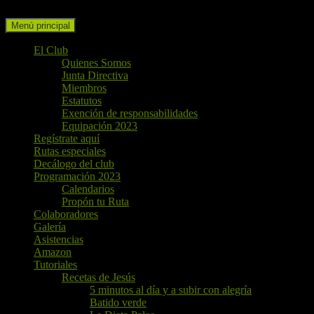
Buscar
Ir
Menú principal
al
contenido
El Club
Quienes Somos
Junta Directiva
Miembros
Estatutos
Exención de responsabilidades
Equipación 2023
Regístrate aquí
Rutas especiales
Decálogo del club
Programación 2023
Calendarios
Propón tu Ruta
Colaboradores
Galería
Asistencias
Amazon
Tutoriales
Recetas de Jesús
5 minutos al día y a subir con alegría
Batido verde