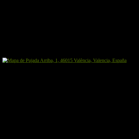
la Rodana
.
La vuelta se realizará también por el
Parque Fluvial
.
Punto de partida y hora
Nos reuniremos en el inicio del parque fluvial, en el cauce del Túria.
Más concretamente junto al retén de la Policía Local del Molí del
Sol, a las 8:30.
Almuerzo
Almorzaremos en el asador Askuas, con «quemadito» para todo
aquel que lo solicite, aunque como siempre, se recomienda llevar
alimentos sólidos.
Hora estimada de regreso
Estaremos de vuelta alrededor de las 12:45 o las 13:00.
Previsión meteorológica