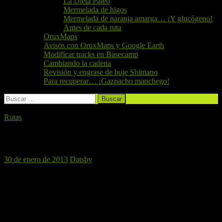
La Dieta Paleo
Mermelada de higos
Mermelada de naranja amarga… ¡Y glucógeno!
Antes de cada ruta
OruxMaps
Avisos con OruxMaps y Google Earth
Modificar tracks en Basecamp
Cambiando la cadena
Revisión y engrase de buje Shimano
Para recuperar… ¡Gazpacho manchego!
Buscar:
Rutas
Ribarroja, 2 de febrero de 2013
30 de enero de 2013
Datsby
En esta ocasión,
El Perro Verde BTT
vuelve a
Ribarroja
, desde
Valencia y por el
Parque Fluvial del Túria
, con dos posibles finales:
El primero y más fácil —ruta de bienvenida a un nuevo Perro
Verde— finalizará en
Ribarroja
sin mayores dificultades.
El segundo recorrerá las pistas que suben hasta las antenas de