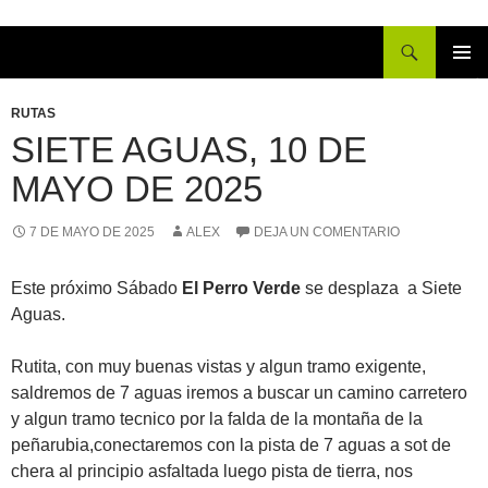
Buscar
IR
MENÚ
AL
PRINCI
RUTAS
CONTENIDO
SIETE AGUAS, 10 DE
MAYO DE 2025
7 DE MAYO DE 2025
ALEX
DEJA UN COMENTARIO
Este próximo Sábado
El Perro Verde
se desplaza a Siete
Aguas.
Rutita, con muy buenas vistas y algun tramo exigente,
saldremos de 7 aguas iremos a buscar un camino carretero
y algun tramo tecnico por la falda de la montaña de la
peñarubia,conectaremos con la pista de 7 aguas a sot de
chera al principio asfaltada luego pista de tierra, nos