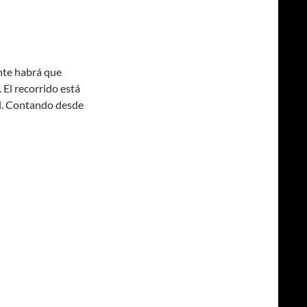
ante habrá que
 El recorrido está
l. Contando desde