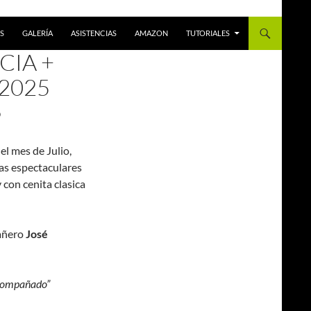
S
GALERÍA
ASISTENCIAS
AMAZON
TUTORIALES
CIA +
 2025
O
el mes de Julio,
as espectaculares
 con cenita clasica
añero
José
e acompañado”