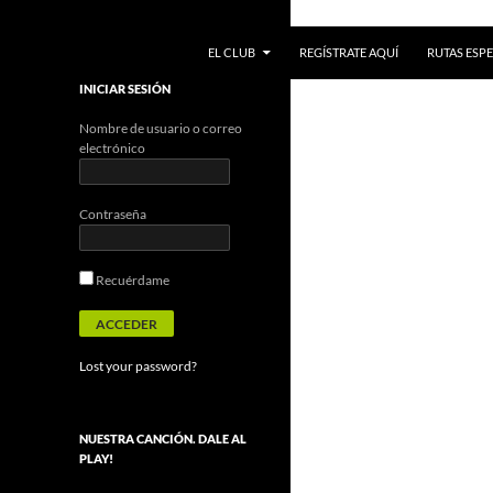
IR AL CONTENIDO
Buscar
EL CLUB
REGÍSTRATE AQUÍ
RUTAS ESPE
INICIAR SESIÓN
Nombre de usuario o correo
electrónico
Contraseña
Recuérdame
Lost your password?
NUESTRA CANCIÓN. DALE AL
PLAY!