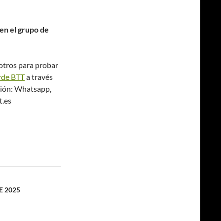
 en el grupo de
sotros para probar
rde BTT
a través
ción: Whatsapp,
t.es
E 2025