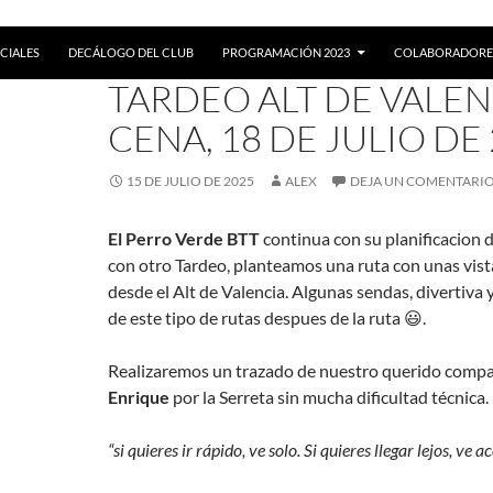
CIALES
DECÁLOGO DEL CLUB
PROGRAMACIÓN 2023
COLABORADORE
RUTAS
TARDEO ALT DE VALEN
CENA, 18 DE JULIO DE
15 DE JULIO DE 2025
ALEX
DEJA UN COMENTARI
El Perro Verde BTT
continua con su planificacion d
con otro Tardeo, planteamos una ruta con unas vist
desde el Alt de Valencia. Algunas sendas, divertiva y
de este tipo de rutas despues de la ruta 😃.
Realizaremos un trazado de nuestro querido comp
Enrique
por la Serreta sin mucha dificultad técnica.
“si quieres ir rápido, ve solo. Si quieres llegar lejos, v