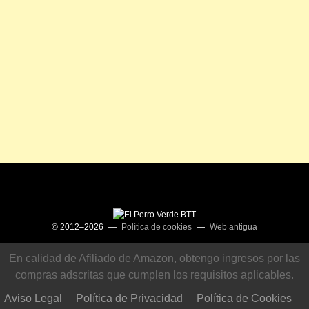
© 2012–2026 —
Política de cookies
—
Web antigua
En calidad de Afiliado de Amazon, obtengo ingresos por las
compras adscritas que cumplen los requisitos aplicables.
Aviso Legal
Política de Privacidad
Política de Cookies