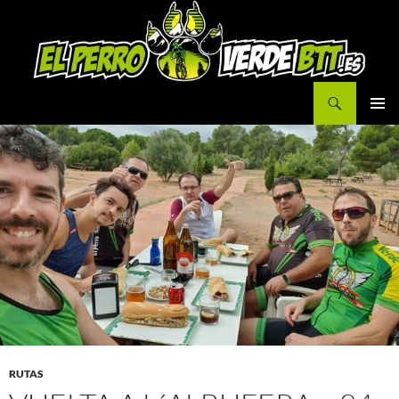
Buscar
IR
MENÚ
AL
PRINCI
CONTENIDO
RUTAS