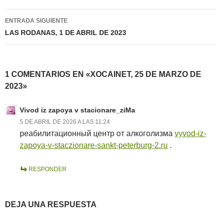
entradas
ENTRADA SIGUIENTE
LAS RODANAS, 1 DE ABRIL DE 2023
1 COMENTARIOS EN «XOCAINET, 25 DE MARZO DE
2023»
Vivod iz zapoya v stacionare_ziMa
5 DE ABRIL DE 2026 A LAS 11:24
реабилитационный центр от алкоголизма
vyvod-iz-
zapoya-v-staczionare-sankt-peterburg-2.ru
.
RESPONDER
DEJA UNA RESPUESTA