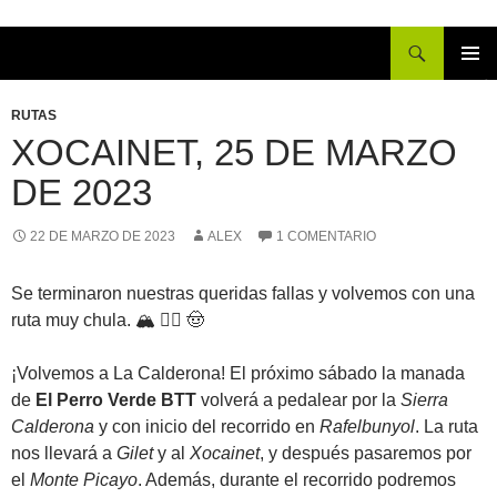
Buscar
IR
MENÚ
AL
PRINCI
RUTAS
CONTENIDO
XOCAINET, 25 DE MARZO
DE 2023
22 DE MARZO DE 2023
ALEX
1 COMENTARIO
Se terminaron nuestras queridas fallas y volvemos con una
ruta muy chula. 🏔 🚴‍♂️ 🤠
¡Volvemos a La Calderona! El próximo sábado la manada
de
El Perro Verde BTT
volverá a pedalear por la
Sierra
Calderona
y con inicio del recorrido en
Rafelbunyol
. La ruta
nos llevará a
Gilet
y al
Xocainet
, y después pasaremos por
el
Monte Picayo
. Además, durante el recorrido podremos