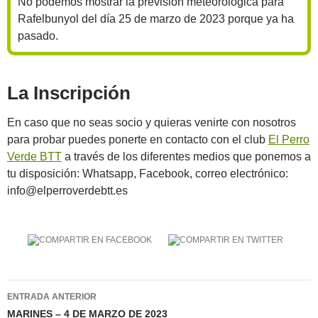
No podemos mostrar la previsión meteorológica para
Rafelbunyol del día 25 de marzo de 2023 porque ya ha
pasado.
La Inscripción
En caso que no seas socio y quieras venirte con nosotros
para probar puedes ponerte en contacto con el club
El Perro
Verde BTT
a través de los diferentes medios que ponemos a
tu disposición: Whatsapp, Facebook, correo electrónico:
info@elperroverdebtt.es
Navegación
ENTRADA ANTERIOR
de
MARINES – 4 DE MARZO DE 2023