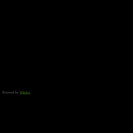
Powered by
Wikiloc
Punto de partida y hora
Quedaremos en la Repsol de Torrent a las 8:00 desde donde
empezaremos la ruta cuando esten todos los bikers preparados.