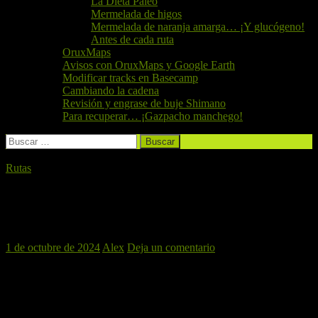
La Dieta Paleo
Mermelada de higos
Mermelada de naranja amarga… ¡Y glucógeno!
Antes de cada ruta
OruxMaps
Avisos con OruxMaps y Google Earth
Modificar tracks en Basecamp
Cambiando la cadena
Revisión y engrase de buje Shimano
Para recuperar… ¡Gazpacho manchego!
Buscar:
Rutas
CALICANTO Y CORTICHELLES +
ALMUERZO, 5 DE OCTUBRE 2024
1 de octubre de 2024
Alex
Deja un comentario
Esta semana
El Perro Verde BTT
vuelve a una ruta cercana y
conocida por todos:
Calicanto y Cortichelles
, saldremos desde
Torrent donde nos dirigiremos primero por el barranco de l’horteta
direccion a las cumbres de Calicanto, bajaremos buscando las