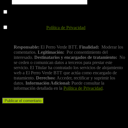
Web
Guarda mi nombre, correo electrónico y web en este navegador
para la próxima vez que comente.
He leído y acepto la
Política de Privacidad
.
Información básica sobre protección de datos
Responsable:
El Perro Verde BTT.
Finalidad:
Moderar los
comentarios.
Legitimación:
Por consentimiento del
interesado.
Destinatarios y encargados de tratamiento:
No
se ceden o comunican datos a terceros para prestar este
servicio. El Titular ha contratado los servicios de alojamiento
web a El Perro Verde BTT que actúa como encargado de
tratamiento.
Derechos:
Acceder, rectificar y suprimir los
datos.
Información Adicional:
Puede consultar la
información detallada en la
Política de Privacidad
.
Iniciar sesión
Nombre de usuario o correo electrónico