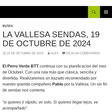
Buscar
IR
MENÚ
AL
PRINCI
RUTAS
CONTENIDO
LA VALLESA SENDAS, 19
DE OCTUBRE DE 2024
16 DE OCTUBRE DE 2024
ALEX
DEJA UN COMENTARIO
El Perro Verde BTT
continua con su planificacion del mes
de Octubre!. Con una ruta más que clásica, sencilla y
divertida. Realizaremos un trazado recomendado por
nuestro querido compañero
Pablo
por la Vallesa. Un sin fin
de sendas nos comenta
“si quieres ir rápido, ve solo. Si quieres llegar lejos, ve
acompañado”