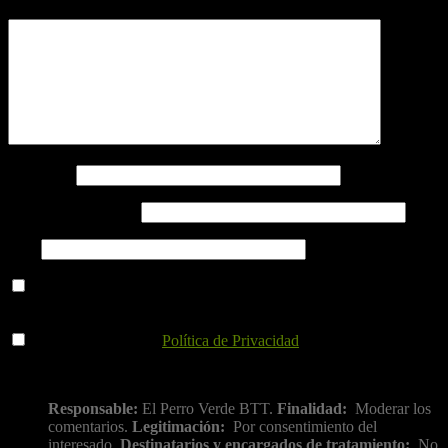
Comentario
*
Nombre
*
Correo electrónico
*
Web
Guarda mi nombre, correo electrónico y web en este navegador
para la próxima vez que comente.
He leído y acepto la
Política de Privacidad
.
Información básica sobre protección de datos
Responsable:
El Perro Verde BTT.
Finalidad:
Moderar los
comentarios.
Legitimación:
Por consentimiento del
interesado.
Destinatarios y encargados de tratamiento:
No