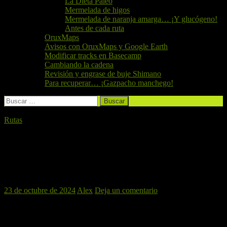
La Dieta Paleo
Mermelada de higos
Mermelada de naranja amarga… ¡Y glucógeno!
Antes de cada ruta
OruxMaps
Avisos con OruxMaps y Google Earth
Modificar tracks en Basecamp
Cambiando la cadena
Revisión y engrase de buje Shimano
Para recuperar… ¡Gazpacho manchego!
Buscar:
Rutas
PICASSENT – 5 CUESTAS Y CLOT DE
LES TORTUGUES, 26 DE OCTUBRE
DEL 2024
23 de octubre de 2024
Alex
Deja un comentario
Nuestra ruta para este fin de semana se dirige a una zona muy
chula como es el Tello, haremos la subida a las 5 cuestas y vuelta
por el CLot de les Tortugues donde nos encontraremos con un