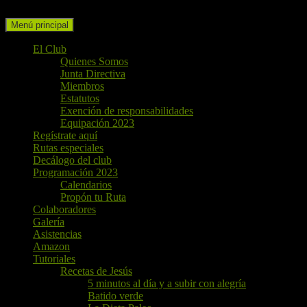
Buscar
Ir
Menú principal
al
contenido
El Club
Quienes Somos
Junta Directiva
Miembros
Estatutos
Exención de responsabilidades
Equipación 2023
Regístrate aquí
Rutas especiales
Decálogo del club
Programación 2023
Calendarios
Propón tu Ruta
Colaboradores
Galería
Asistencias
Amazon
Tutoriales
Recetas de Jesús
5 minutos al día y a subir con alegría
Batido verde