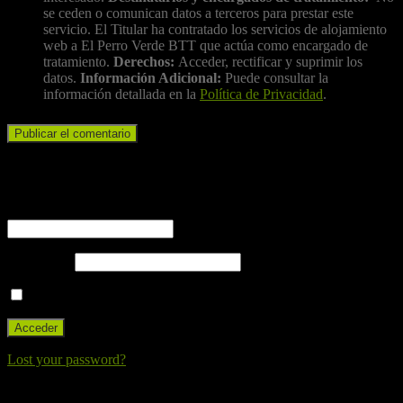
se ceden o comunican datos a terceros para prestar este
servicio. El Titular ha contratado los servicios de alojamiento
web a El Perro Verde BTT que actúa como encargado de
tratamiento.
Derechos:
Acceder, rectificar y suprimir los
datos.
Información Adicional:
Puede consultar la
información detallada en la
Política de Privacidad
.
Iniciar sesión
Nombre de usuario o correo electrónico
Contraseña
Recuérdame
Lost your password?
Nuestra canción. Dale al Play!