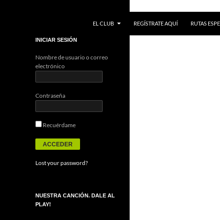
IR AL CONTENIDO
Buscar
EL CLUB
REGÍSTRATE AQUÍ
RUTAS ESPE
INICIAR SESIÓN
Nombre de usuario o correo
electrónico
Contraseña
Recuérdame
Lost your password?
NUESTRA CANCIÓN. DALE AL
PLAY!