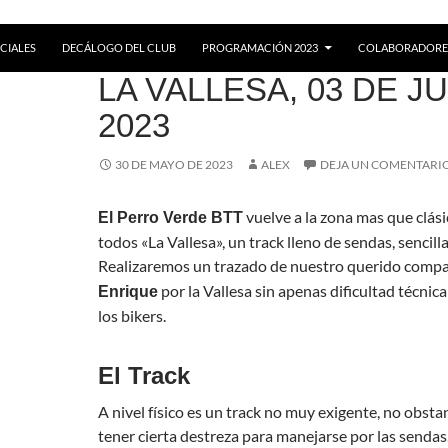
CIALES
DECÁLOGO DEL CLUB
PROGRAMACIÓN 2023
COLABORADORE
RUTAS
LA VALLESA, 03 DE J
2023
30 DE MAYO DE 2023
ALEX
DEJA UN COMENTARI
vuelve a la zona mas que clás
El Perro Verde BTT
todos «La Vallesa», un track lleno de sendas, sencilla
Realizaremos un trazado de nuestro querido comp
por la Vallesa sin apenas dificultad técnic
Enrique
los bikers.
El Track
A nivel físico es un track no muy exigente, no obst
tener cierta destreza para manejarse por las sendas.