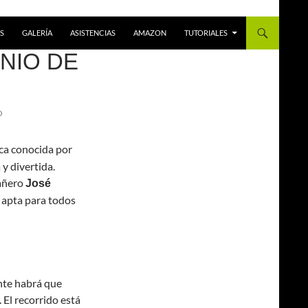
S
GALERÍA
ASISTENCIAS
AMAZON
TUTORIALES
UNIO DE
O
ica conocida por
 y divertida.
añero
José
a apta para todos
ante habrá que
 El recorrido está