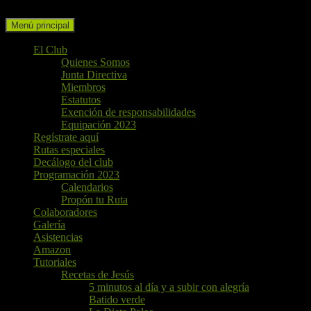
Buscar
Ir
Menú principal
al
contenido
El Club
Quienes Somos
Junta Directiva
Miembros
Estatutos
Exención de responsabilidades
Equipación 2023
Regístrate aquí
Rutas especiales
Decálogo del club
Programación 2023
Calendarios
Propón tu Ruta
Colaboradores
Galería
Asistencias
Amazon
Tutoriales
Recetas de Jesús
5 minutos al día y a subir con alegría
Batido verde