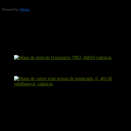
Powered by
Wikiloc
Punto de partida y hora
Podemos ir de dos maneras:
Quedaremos en la puerta de la estación de Alameda de
Metrovalencia a las 7:20 para coger el Metro que pasará a las
7:31 y nos dejará en Rafelbunyol a las 8:01.
O bien, quien lo prefiera, puede llegar por sus medios
directamente a la estación de Rafelbunyol, desde donde
comenzará la ruta a las 8:05, nada más llegue el tren.
Almuerzo
Haremos una parada en la ruta sobre las diez y media para almorzar
con lo que traigamos de casa.
Hora estimada de regreso