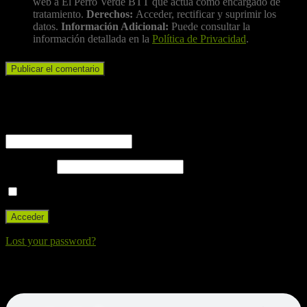
web a El Perro Verde BTT que actúa como encargado de
tratamiento.
Derechos:
Acceder, rectificar y suprimir los
datos.
Información Adicional:
Puede consultar la
información detallada en la
Política de Privacidad
.
Iniciar sesión
Nombre de usuario o correo electrónico
Contraseña
Recuérdame
Lost your password?
Nuestra canción. Dale al Play!