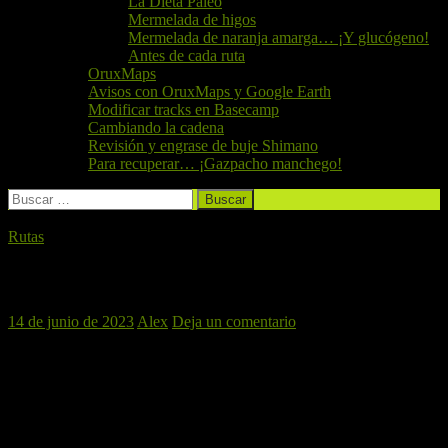
La Dieta Paleo
Mermelada de higos
Mermelada de naranja amarga… ¡Y glucógeno!
Antes de cada ruta
OruxMaps
Avisos con OruxMaps y Google Earth
Modificar tracks en Basecamp
Cambiando la cadena
Revisión y engrase de buje Shimano
Para recuperar… ¡Gazpacho manchego!
Buscar:
Rutas
RAFELBUÑOL, 17 DE JUNIO DE 2023
14 de junio de 2023
Alex
Deja un comentario
¡Volvemos a La Calderona! El próximo sábado la manada de
El
Perro Verde BTT
volverá a pedalear por la
Sierra Calderona
y
con inicio del recorrido en
Rafelbunyol
. La ruta nos llevará a
subir
parte del puerto de Segart
hasta el mirador de El Rodeno para
después hacer una bajada de casi 4km por el Xocainet. La ruta
tendrá un recorrido de unos 40 kilómetros de distancia y 1000
metros de desnivel acumulado.