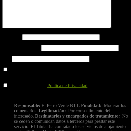
Nombre
*
Correo electrónico
*
Web
Guarda mi nombre, correo electrónico y web en este navegador
para la próxima vez que comente.
He leído y acepto la
Política de Privacidad
.
Información básica sobre protección de datos
Responsable:
El Perro Verde BTT.
Finalidad:
Moderar los
comentarios.
Legitimación:
Por consentimiento del
interesado.
Destinatarios y encargados de tratamiento:
No
se ceden o comunican datos a terceros para prestar este
servicio. El Titular ha contratado los servicios de alojamiento