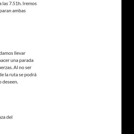
a las 7.51h. Iremos
separan ambas
ndamos llevar
 hacer una parada
erzas. Al no ser
de la ruta se podrá
lo deseen.
aza del