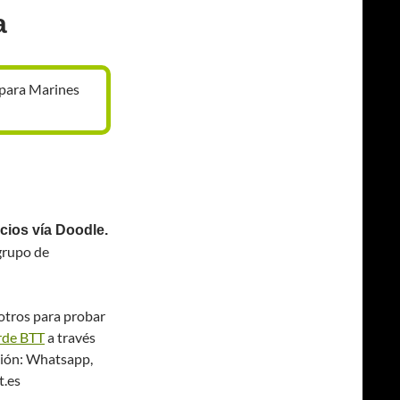
a
 para Marines
ocios vía Doodle.
grupo de
sotros para probar
rde BTT
a través
ción: Whatsapp,
t.es