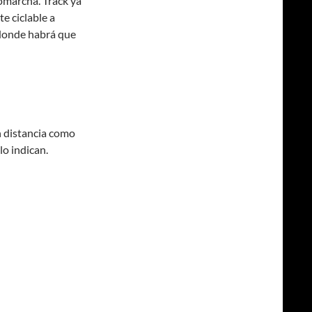
bomarcha. Track ya
te ciclable a
 donde habrá que
n distancia como
lo indican.