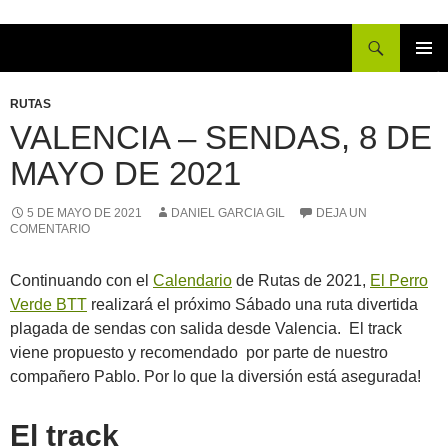
Buscar
IR
MENÚ
AL
PRINCI
RUTAS
CONTENIDO
VALENCIA – SENDAS, 8 DE
MAYO DE 2021
5 DE MAYO DE 2021
DANIEL GARCIA GIL
DEJA UN
COMENTARIO
Continuando con el
Calendario
de Rutas de 2021,
El Perro
Verde BTT
realizará el próximo Sábado una ruta divertida
plagada de sendas con salida desde Valencia. El track
viene propuesto y recomendado por parte de nuestro
compañero Pablo. Por lo que la diversión está asegurada!
El track